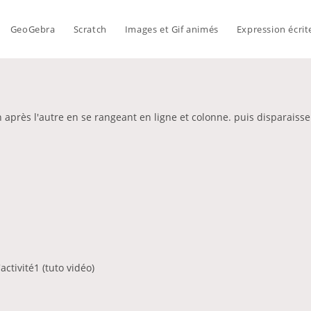
GeoGebra
Scratch
Images et Gif animés
Expression écrit
n après l'autre en se rangeant en ligne et colonne. puis disparai
ctivité1 (tuto vidéo)