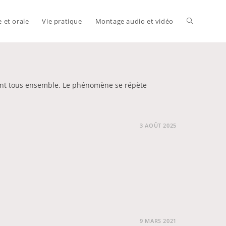
e et orale
Vie pratique
Montage audio et vidéo
Toggle
website
ssent tous ensemble. Le phénomène se répète
search
3 AOÛT 2025
9 MARS 2021