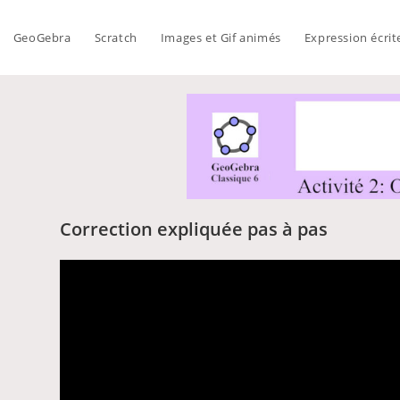
GeoGebra
Scratch
Images et Gif animés
Expression écrit
Correction expliquée pas à pas