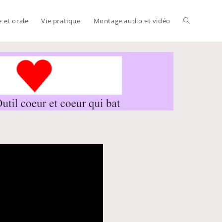
e et orale
Vie pratique
Montage audio et vidéo
Toggle
website
search