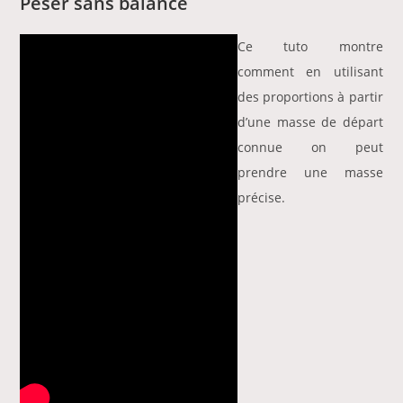
Peser sans balance
Ce tuto montre
comment en utilisant
des proportions à partir
d’une masse de départ
connue on peut
prendre une masse
précise.