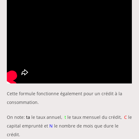
Cette formule fonctionne également pour un crédit à la
consommation.
On note:
ta
le taux annuel,
t
le taux mensuel du crédit,
C
le
capital emprunté et
N
le nombre de mois que dure le
crédit.