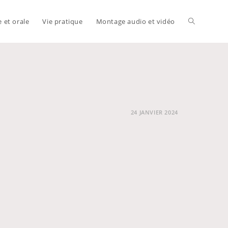
e et orale
Vie pratique
Montage audio et vidéo
Toggle
website
24 JANVIER 2024
search