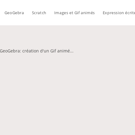
GeoGebra
Scratch
Images et Gif animés
Expression écrit
 GeoGebra: création d'un Gif animé...