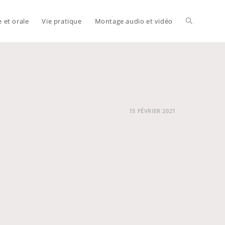
e et orale
Vie pratique
Montage audio et vidéo
Toggle
website
15 FÉVRIER 2021
search