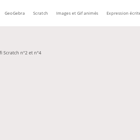
GeoGebra
Scratch
Images et Gif animés
Expression écrit
fi Scratch n°2 et n°4