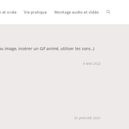
e et orale
Vie pratique
Montage audio et vidéo
Toggle
website
u image, insérer un Gif animé, utiliser les sons..)
4 MAI 2022
search
29 JANVIER 2021