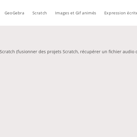
GeoGebra
Scratch
Images et Gif animés
Expression écrit
Scratch (fusionner des projets Scratch, récupérer un fichier audio o