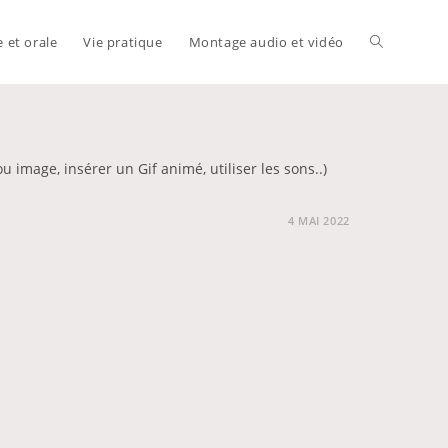
e et orale
Vie pratique
Montage audio et vidéo
Toggle
website
u image, insérer un Gif animé, utiliser les sons..)
4 MAI 2022
search