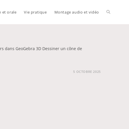
e et orale
Vie pratique
Montage audio et vidéo
Toggle
website
eurs dans GeoGebra 3D Dessiner un cône de
search
5 OCTOBRE 2025