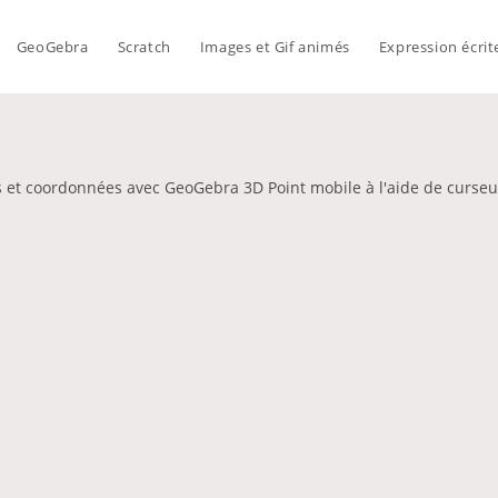
GeoGebra
Scratch
Images et Gif animés
Expression écrit
s et coordonnées avec GeoGebra 3D Point mobile à l'aide de curs