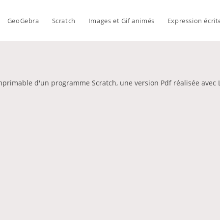
GeoGebra
Scratch
Images et Gif animés
Expression écrit
imprimable d'un programme Scratch, une version Pdf réalisée avec L