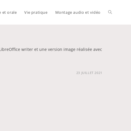
e et orale
Vie pratique
Montage audio et vidéo
Toggle
website
ibreOffice writer et une version image réalisée avec
search
23 JUILLET 2021