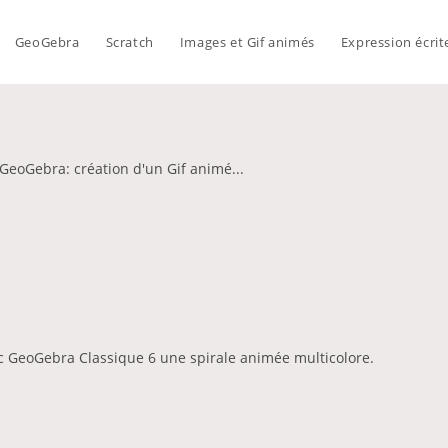
GeoGebra
Scratch
Images et Gif animés
Expression écrit
 GeoGebra: création d'un Gif animé...
ec GeoGebra Classique 6 une spirale animée multicolore.