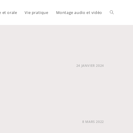
e et orale
Vie pratique
Montage audio et vidéo
Toggle
website
24 JANVIER 2024
search
8 MARS 2022